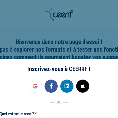
Bienvenue dans notre page d'essai !
pas à explorer nos formats et à tester nos fonct
ginez comment ils pourraient booster vos suppor
Inscrivez-vous à CEERRF !
ou
*
Quel est votre nom ?