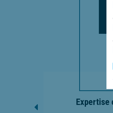
Expertise 
Pré
A
Su