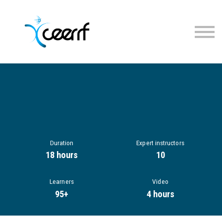
Cours
Inscription
Connexion
Duration
Expert instructors
18 hours
10
Learners
Video
95+
4 hours