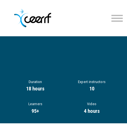
Cours
Inscription
Connexion
Duration
Expert instructors
18 hours
10
Learners
Video
95+
4 hours