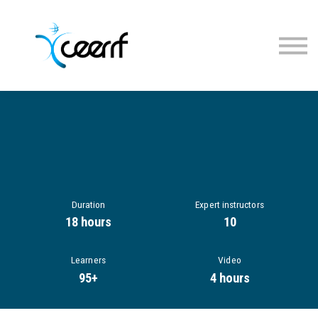
Cours
Inscription
Connexion
Duration
Expert instructors
18 hours
10
Learners
Video
95+
4 hours